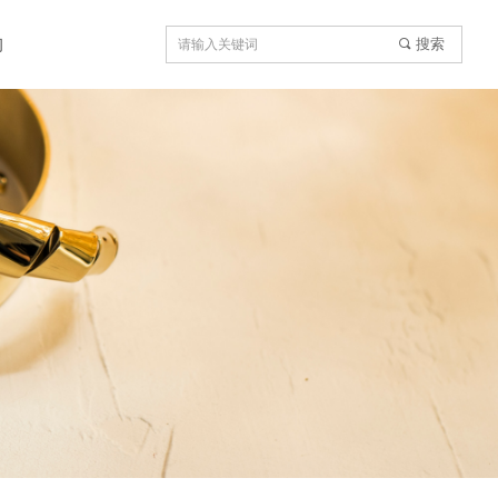
询
搜索
끠