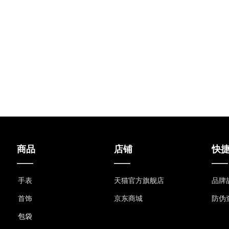
商品
店铺
快
——
——
——
手表
天猫官方旗舰店
品牌
首饰
京东商城
防伪
包袋