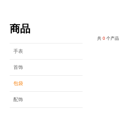
商品
共
0
个产品
手表
首饰
包袋
配饰